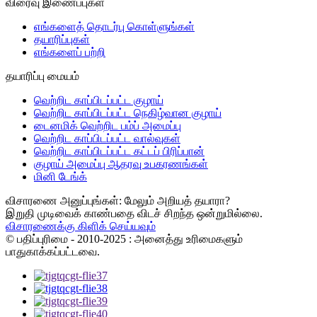
விரைவு இணைப்புகள்
எங்களைத் தொடர்பு கொள்ளுங்கள்
தயாரிப்புகள்
எங்களைப் பற்றி
தயாரிப்பு மையம்
வெற்றிட காப்பிடப்பட்ட குழாய்
வெற்றிட காப்பிடப்பட்ட நெகிழ்வான குழாய்
டைனமிக் வெற்றிட பம்ப் அமைப்பு
வெற்றிட காப்பிடப்பட்ட வால்வுகள்
வெற்றிட காப்பிடப்பட்ட கட்டப் பிரிப்பான்
குழாய் அமைப்பு ஆதரவு உபகரணங்கள்
மினி டேங்க்
விசாரணை அனுப்புங்கள்: மேலும் அறியத் தயாரா?
இறுதி முடிவைக் காண்பதை விடச் சிறந்த ஒன்றுமில்லை.
விசாரணைக்கு கிளிக் செய்யவும்
© பதிப்புரிமை - 2010-2025 : அனைத்து உரிமைகளும்
பாதுகாக்கப்பட்டவை.