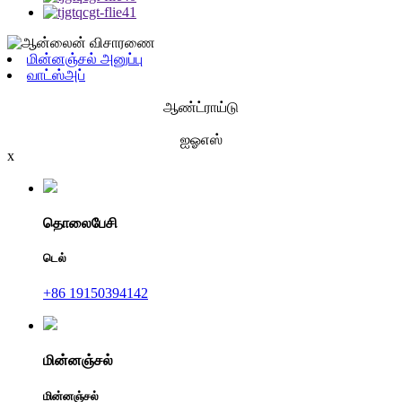
மின்னஞ்சல் அனுப்பு
வாட்ஸ்அப்
ஆண்ட்ராய்டு
ஐஓஎஸ்
x
தொலைபேசி
டெல்
+86 19150394142
மின்னஞ்சல்
மின்னஞ்சல்