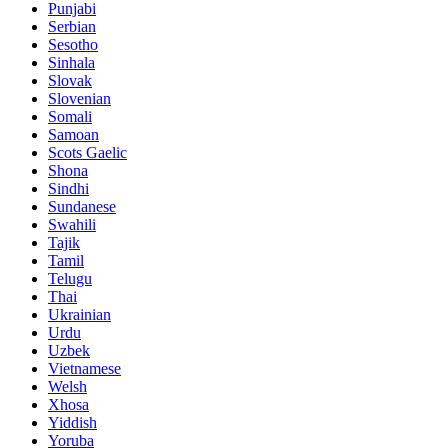
Punjabi
Serbian
Sesotho
Sinhala
Slovak
Slovenian
Somali
Samoan
Scots Gaelic
Shona
Sindhi
Sundanese
Swahili
Tajik
Tamil
Telugu
Thai
Ukrainian
Urdu
Uzbek
Vietnamese
Welsh
Xhosa
Yiddish
Yoruba