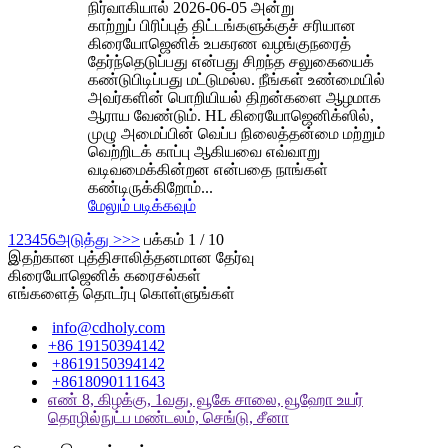
நிர்வாகியால் 2026-06-05 அன்று
காற்றுப் பிரிப்புத் திட்டங்களுக்குச் சரியான
கிரையோஜெனிக் உபகரண வழங்குநரைத்
தேர்ந்தெடுப்பது என்பது சிறந்த சலுகையைக்
கண்டுபிடிப்பது மட்டுமல்ல. நீங்கள் உண்மையில்
அவர்களின் பொறியியல் திறன்களை ஆழமாக
ஆராய வேண்டும். HL கிரையோஜெனிக்ஸில்,
முழு அமைப்பின் வெப்ப நிலைத்தன்மை மற்றும்
வெற்றிடக் காப்பு ஆகியவை எவ்வாறு
வடிவமைக்கின்றன என்பதை நாங்கள்
கண்டிருக்கிறோம்...
மேலும் படிக்கவும்
1
2
3
4
5
6
அடுத்து >
>>
பக்கம் 1 / 10
இதற்கான புத்திசாலித்தனமான தேர்வு
கிரையோஜெனிக் கரைசல்கள்
எங்களைத் தொடர்பு கொள்ளுங்கள்
info@cdholy.com
+86 19150394142
+8619150394142
+8618090111643
எண் 8, கிழக்கு, 1வது, வூகே சாலை, வூஹோ உயர்
தொழில்நுட்ப மண்டலம், செங்டு, சீனா