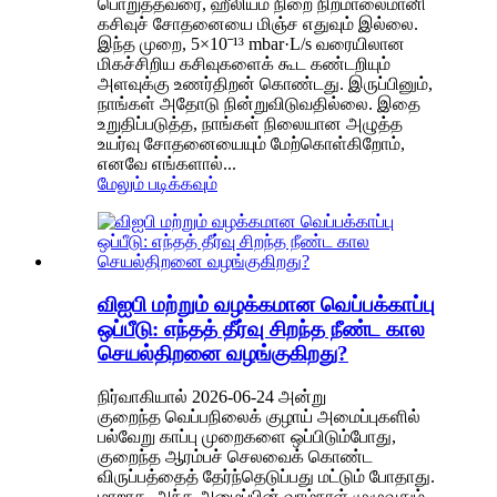
பொறுத்தவரை, ஹீலியம் நிறை நிறமாலைமானி
கசிவுச் சோதனையை மிஞ்ச எதுவும் இல்லை.
இந்த முறை, 5×10⁻¹³ mbar·L/s வரையிலான
மிகச்சிறிய கசிவுகளைக் கூட கண்டறியும்
அளவுக்கு உணர்திறன் கொண்டது. இருப்பினும்,
நாங்கள் அதோடு நின்றுவிடுவதில்லை. இதை
உறுதிப்படுத்த, நாங்கள் நிலையான அழுத்த
உயர்வு சோதனையையும் மேற்கொள்கிறோம்,
எனவே எங்களால்...
மேலும் படிக்கவும்
விஐபி மற்றும் வழக்கமான வெப்பக்காப்பு
ஒப்பீடு: எந்தத் தீர்வு சிறந்த நீண்ட கால
செயல்திறனை வழங்குகிறது?
நிர்வாகியால் 2026-06-24 அன்று
குறைந்த வெப்பநிலைக் குழாய் அமைப்புகளில்
பல்வேறு காப்பு முறைகளை ஒப்பிடும்போது, ​​
குறைந்த ஆரம்பச் செலவைக் கொண்ட
விருப்பத்தைத் தேர்ந்தெடுப்பது மட்டும் போதாது.
மாறாக, அந்த அமைப்பின் வாழ்நாள் முழுவதும்