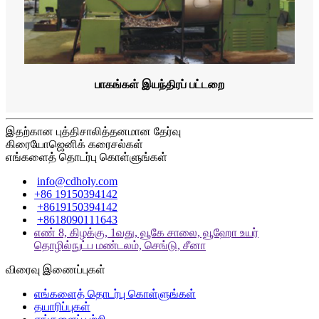
பாகங்கள் இயந்திரப் பட்டறை
இதற்கான புத்திசாலித்தனமான தேர்வு
கிரையோஜெனிக் கரைசல்கள்
எங்களைத் தொடர்பு கொள்ளுங்கள்
info@cdholy.com
+86 19150394142
+8619150394142
+8618090111643
எண் 8, கிழக்கு, 1வது, வூகே சாலை, வூஹோ உயர்
தொழில்நுட்ப மண்டலம், செங்டு, சீனா
விரைவு இணைப்புகள்
எங்களைத் தொடர்பு கொள்ளுங்கள்
தயாரிப்புகள்