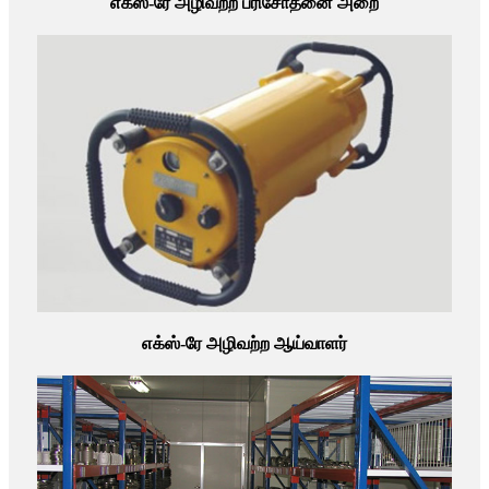
எக்ஸ்-ரே அழிவற்ற பரிசோதனை அறை
எக்ஸ்-ரே அழிவற்ற ஆய்வாளர்