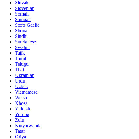
Slovak
Slovenian
Somali
Samoan
Scots Gaelic
Shona
Sindhi
Sundanese
Swahili
Tajik
Tamil
Telugu
Thai
Ukrainian
Urdu
Uzbek
Vietnamese
Welsh
Xhosa
Yiddish
Yoruba
Zulu
Kinyarwanda
Tatar
Oriya