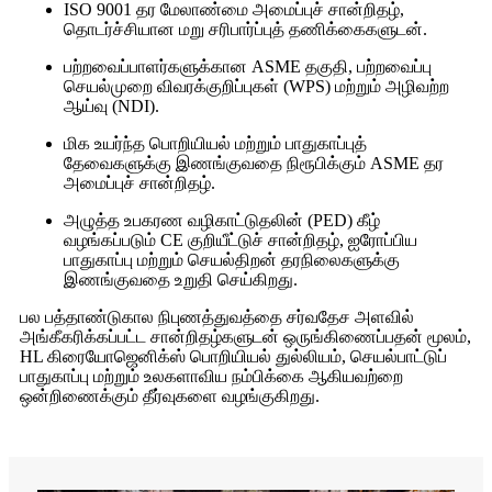
ISO 9001 தர மேலாண்மை அமைப்புச் சான்றிதழ்,
தொடர்ச்சியான மறு சரிபார்ப்புத் தணிக்கைகளுடன்.
பற்றவைப்பாளர்களுக்கான ASME தகுதி, பற்றவைப்பு
செயல்முறை விவரக்குறிப்புகள் (WPS) மற்றும் அழிவற்ற
ஆய்வு (NDI).
மிக உயர்ந்த பொறியியல் மற்றும் பாதுகாப்புத்
தேவைகளுக்கு இணங்குவதை நிரூபிக்கும் ASME தர
அமைப்புச் சான்றிதழ்.
அழுத்த உபகரண வழிகாட்டுதலின் (PED) கீழ்
வழங்கப்படும் CE குறியீட்டுச் சான்றிதழ், ஐரோப்பிய
பாதுகாப்பு மற்றும் செயல்திறன் தரநிலைகளுக்கு
இணங்குவதை உறுதி செய்கிறது.
பல பத்தாண்டுகால நிபுணத்துவத்தை சர்வதேச அளவில்
அங்கீகரிக்கப்பட்ட சான்றிதழ்களுடன் ஒருங்கிணைப்பதன் மூலம்,
HL கிரையோஜெனிக்ஸ் பொறியியல் துல்லியம், செயல்பாட்டுப்
பாதுகாப்பு மற்றும் உலகளாவிய நம்பிக்கை ஆகியவற்றை
ஒன்றிணைக்கும் தீர்வுகளை வழங்குகிறது.