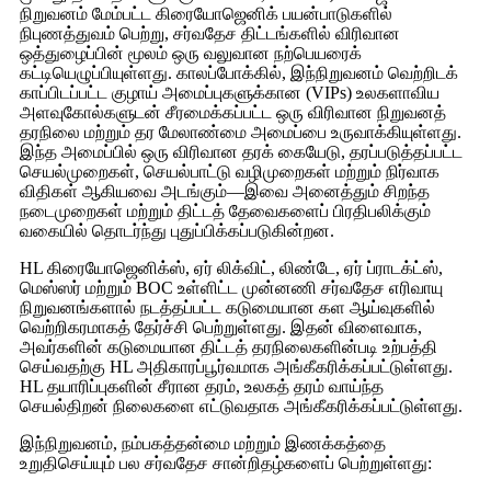
நிறுவனம் மேம்பட்ட கிரையோஜெனிக் பயன்பாடுகளில்
நிபுணத்துவம் பெற்று, சர்வதேச திட்டங்களில் விரிவான
ஒத்துழைப்பின் மூலம் ஒரு வலுவான நற்பெயரைக்
கட்டியெழுப்பியுள்ளது. காலப்போக்கில், இந்நிறுவனம் வெற்றிடக்
காப்பிடப்பட்ட குழாய் அமைப்புகளுக்கான (VIPs) உலகளாவிய
அளவுகோல்களுடன் சீரமைக்கப்பட்ட ஒரு விரிவான நிறுவனத்
தரநிலை மற்றும் தர மேலாண்மை அமைப்பை உருவாக்கியுள்ளது.
இந்த அமைப்பில் ஒரு விரிவான தரக் கையேடு, தரப்படுத்தப்பட்ட
செயல்முறைகள், செயல்பாட்டு வழிமுறைகள் மற்றும் நிர்வாக
விதிகள் ஆகியவை அடங்கும்—இவை அனைத்தும் சிறந்த
நடைமுறைகள் மற்றும் திட்டத் தேவைகளைப் பிரதிபலிக்கும்
வகையில் தொடர்ந்து புதுப்பிக்கப்படுகின்றன.
HL கிரையோஜெனிக்ஸ், ஏர் லிக்விட், லிண்டே, ஏர் ப்ராடக்ட்ஸ்,
மெஸ்ஸர் மற்றும் BOC உள்ளிட்ட முன்னணி சர்வதேச எரிவாயு
நிறுவனங்களால் நடத்தப்பட்ட கடுமையான கள ஆய்வுகளில்
வெற்றிகரமாகத் தேர்ச்சி பெற்றுள்ளது. இதன் விளைவாக,
அவர்களின் கடுமையான திட்டத் தரநிலைகளின்படி உற்பத்தி
செய்வதற்கு HL அதிகாரப்பூர்வமாக அங்கீகரிக்கப்பட்டுள்ளது.
HL தயாரிப்புகளின் சீரான தரம், உலகத் தரம் வாய்ந்த
செயல்திறன் நிலைகளை எட்டுவதாக அங்கீகரிக்கப்பட்டுள்ளது.
இந்நிறுவனம், நம்பகத்தன்மை மற்றும் இணக்கத்தை
உறுதிசெய்யும் பல சர்வதேச சான்றிதழ்களைப் பெற்றுள்ளது: