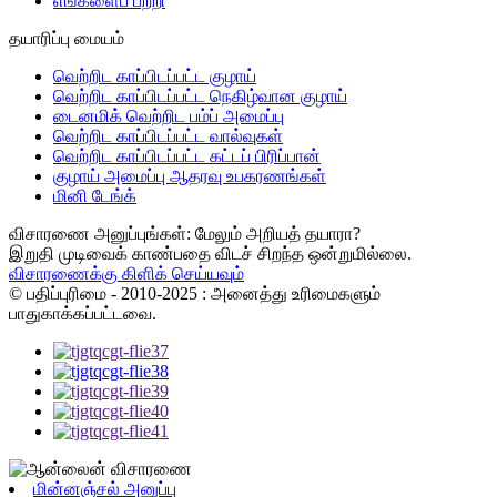
எங்களைப் பற்றி
தயாரிப்பு மையம்
வெற்றிட காப்பிடப்பட்ட குழாய்
வெற்றிட காப்பிடப்பட்ட நெகிழ்வான குழாய்
டைனமிக் வெற்றிட பம்ப் அமைப்பு
வெற்றிட காப்பிடப்பட்ட வால்வுகள்
வெற்றிட காப்பிடப்பட்ட கட்டப் பிரிப்பான்
குழாய் அமைப்பு ஆதரவு உபகரணங்கள்
மினி டேங்க்
விசாரணை அனுப்புங்கள்: மேலும் அறியத் தயாரா?
இறுதி முடிவைக் காண்பதை விடச் சிறந்த ஒன்றுமில்லை.
விசாரணைக்கு கிளிக் செய்யவும்
© பதிப்புரிமை - 2010-2025 : அனைத்து உரிமைகளும்
பாதுகாக்கப்பட்டவை.
மின்னஞ்சல் அனுப்பு