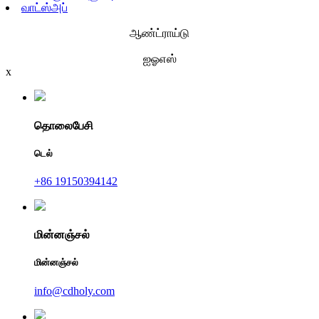
வாட்ஸ்அப்
ஆண்ட்ராய்டு
ஐஓஎஸ்
x
தொலைபேசி
டெல்
+86 19150394142
மின்னஞ்சல்
மின்னஞ்சல்
info@cdholy.com