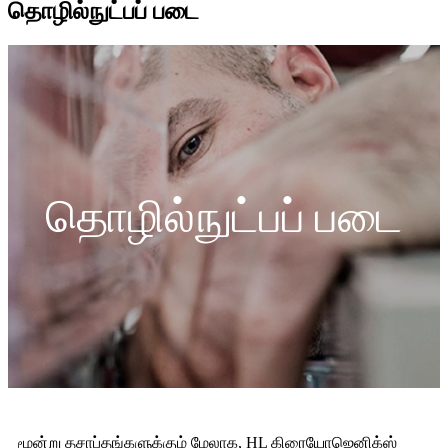
தொழில்நுட்பப் படை
தொழில்நுட்பப் படை
மூன்று தசாப்தங்களுக்கும் மேலாக, HL கிரையோஜெனிக்ஸ்