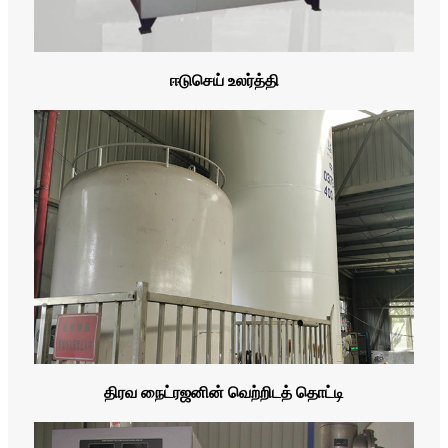
ஈடுசெய் உலர்த்தி
திரவ நைட்ரஜனின் வெற்றிடத் தொட்டி