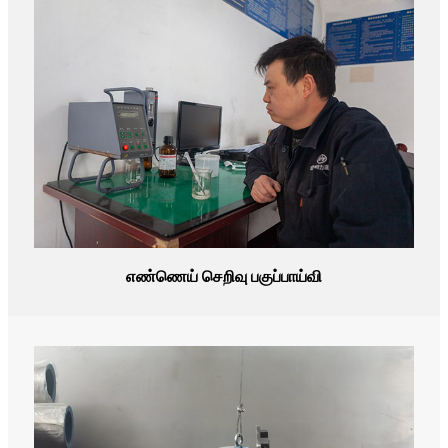
எண்ணெய் செறிவு பகுப்பாய்வி