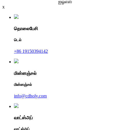
ஐஓஎஸ்
x
தொலைபேசி
டெல்
+86 19150394142
மின்னஞ்சல்
மின்னஞ்சல்
info@cdholy.com
வாட்ஸ்அப்
வாட்ஸ்அப்