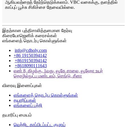
ஆகியவற்றைத் தேர்ந்தெடுக்கலாம். VBC வகைக்கு, தளத்தில்
காப்புப் பூச்சு சிகிச்சை தேவையில்லை.
இதற்கான புத்திசாலித்தனமான தேர்வு
கிரையோஜெனிக் கரைசல்கள்
எங்களைத் தொடர்பு கொள்ளுங்கள்
info@cdholy.com
+86 19150394142
+8619150394142
+8618090111643
எண் 8, கிழக்கு, 1வது, வூகே சாலை, வூஹோ உயர்
தொழில்நுட்ப மண்டலம், செங்டு, சீனா
விரைவு இணைப்புகள்
எங்களைத் தொடர்பு கொள்ளுங்கள்
தயாரிப்புகள்
எங்களைப் பற்றி
தயாரிப்பு மையம்
வெற்றிட காப்பிடப்பட்ட குழாய்