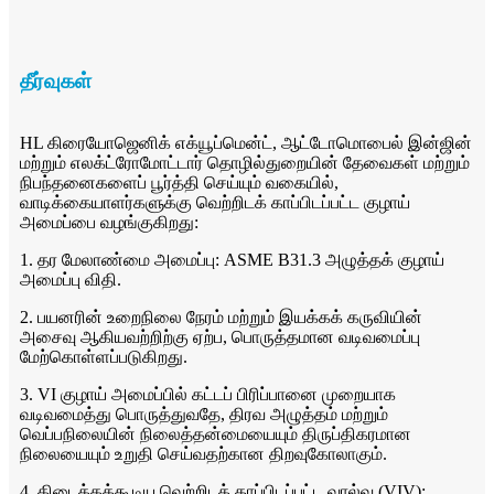
தீர்வுகள்
HL கிரையோஜெனிக் எக்யூப்மென்ட், ஆட்டோமொபைல் இன்ஜின்
மற்றும் எலக்ட்ரோமோட்டார் தொழில்துறையின் தேவைகள் மற்றும்
நிபந்தனைகளைப் பூர்த்தி செய்யும் வகையில்,
வாடிக்கையாளர்களுக்கு வெற்றிடக் காப்பிடப்பட்ட குழாய்
அமைப்பை வழங்குகிறது:
1. தர மேலாண்மை அமைப்பு: ASME B31.3 அழுத்தக் குழாய்
அமைப்பு விதி.
2. பயனரின் உறைநிலை நேரம் மற்றும் இயக்கக் கருவியின்
அசைவு ஆகியவற்றிற்கு ஏற்ப, பொருத்தமான வடிவமைப்பு
மேற்கொள்ளப்படுகிறது.
3. VI குழாய் அமைப்பில் கட்டப் பிரிப்பானை முறையாக
வடிவமைத்து பொருத்துவதே, திரவ அழுத்தம் மற்றும்
வெப்பநிலையின் நிலைத்தன்மையையும் திருப்திகரமான
நிலையையும் உறுதி செய்வதற்கான திறவுகோலாகும்.
4. கிடைக்கக்கூடிய வெற்றிடக் காப்பிடப்பட்ட வால்வு (VIV):