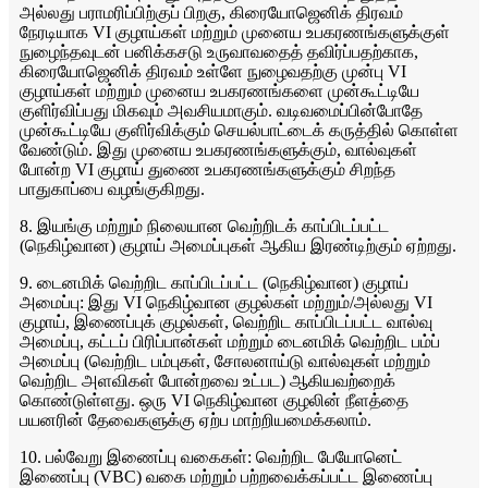
அல்லது பராமரிப்பிற்குப் பிறகு, கிரையோஜெனிக் திரவம்
நேரடியாக VI குழாய்கள் மற்றும் முனைய உபகரணங்களுக்குள்
நுழைந்தவுடன் பனிக்கசடு உருவாவதைத் தவிர்ப்பதற்காக,
கிரையோஜெனிக் திரவம் உள்ளே நுழைவதற்கு முன்பு VI
குழாய்கள் மற்றும் முனைய உபகரணங்களை முன்கூட்டியே
குளிர்விப்பது மிகவும் அவசியமாகும். வடிவமைப்பின்போதே
முன்கூட்டியே குளிர்விக்கும் செயல்பாட்டைக் கருத்தில் கொள்ள
வேண்டும். இது முனைய உபகரணங்களுக்கும், வால்வுகள்
போன்ற VI குழாய் துணை உபகரணங்களுக்கும் சிறந்த
பாதுகாப்பை வழங்குகிறது.
8. இயங்கு மற்றும் நிலையான வெற்றிடக் காப்பிடப்பட்ட
(நெகிழ்வான) குழாய் அமைப்புகள் ஆகிய இரண்டிற்கும் ஏற்றது.
9. டைனமிக் வெற்றிட காப்பிடப்பட்ட (நெகிழ்வான) குழாய்
அமைப்பு: இது VI நெகிழ்வான குழல்கள் மற்றும்/அல்லது VI
குழாய், இணைப்புக் குழல்கள், வெற்றிட காப்பிடப்பட்ட வால்வு
அமைப்பு, கட்டப் பிரிப்பான்கள் மற்றும் டைனமிக் வெற்றிட பம்ப்
அமைப்பு (வெற்றிட பம்புகள், சோலனாய்டு வால்வுகள் மற்றும்
வெற்றிட அளவிகள் போன்றவை உட்பட) ஆகியவற்றைக்
கொண்டுள்ளது. ஒரு VI நெகிழ்வான குழலின் நீளத்தை
பயனரின் தேவைகளுக்கு ஏற்ப மாற்றியமைக்கலாம்.
10. பல்வேறு இணைப்பு வகைகள்: வெற்றிட பேயோனெட்
இணைப்பு (VBC) வகை மற்றும் பற்றவைக்கப்பட்ட இணைப்பு