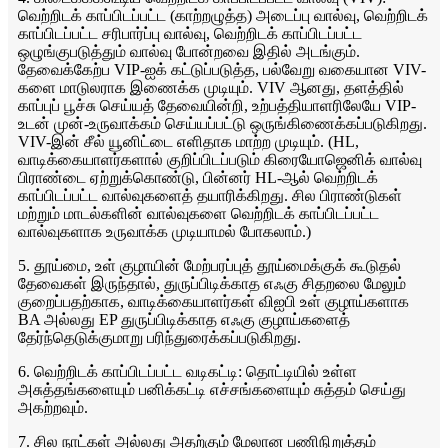
வெற்றிடக் காப்பிடப்பட்ட (காற்றழுத்த) அடைப்பு வால்வு, வெற்றிடக்
காப்பிடப்பட்ட சரிபார்ப்பு வால்வு, வெற்றிடக் காப்பிடப்பட்ட
ஒழுங்குபடுத்தும் வால்வு போன்றவை இதில் அடங்கும்.
தேவைக்கேற்ப VIP-ஐக் கட்டுப்படுத்த, பல்வேறு வகையான VIV-
களை மாடுலராக இணைக்க முடியும். VIV ஆனது, தளத்தில்
காப்புப் பூச்சு செய்யத் தேவையின்றி, உற்பத்தியாளரிலேயே VIP-
உடன் முன்-உருவாக்கம் செய்யப்பட்டு ஒருங்கிணைக்கப்படுகிறது.
VIV-இன் சீல் யூனிட்டை எளிதாக மாற்ற முடியும். (HL,
வாடிக்கையாளர்களால் குறிப்பிடப்படும் கிரையோஜெனிக் வால்வு
பிராண்டை ஏற்றுக்கொண்டு, பின்னர் HL-ஆல் வெற்றிடக்
காப்பிடப்பட்ட வால்வுகளைத் தயாரிக்கிறது. சில பிராண்டுகள்
மற்றும் மாடல்களின் வால்வுகளை வெற்றிடக் காப்பிடப்பட்ட
வால்வுகளாக உருவாக்க முடியாமல் போகலாம்.)
5. தூய்மை, உள் குழாயின் மேற்பரப்புத் தூய்மைக்குக் கூடுதல்
தேவைகள் இருந்தால், துருப்பிடிக்காத எஃகு சிதறலை மேலும்
குறைப்பதற்காக, வாடிக்கையாளர்கள் விஐபி உள் குழாய்களாக
BA அல்லது EP துருப்பிடிக்காத எஃகு குழாய்களைத்
தேர்ந்தெடுக்குமாறு பரிந்துரைக்கப்படுகிறது.
6. வெற்றிடக் காப்பிடப்பட்ட வடிகட்டி: தொட்டியில் உள்ள
அசுத்தங்களையும் பனிக்கட்டி எச்சங்களையும் சுத்தம் செய்து
அகற்றவும்.
7. சில நாட்கள் அல்லது அதற்கும் மேலான பணிநிறுத்தம்