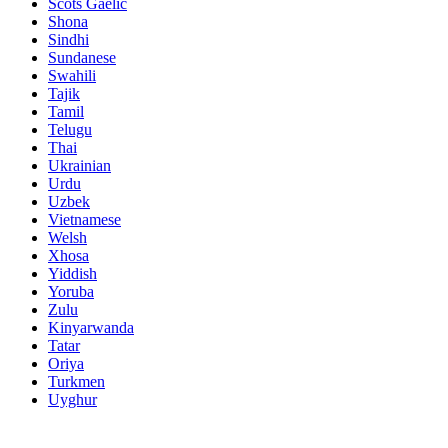
Scots Gaelic
Shona
Sindhi
Sundanese
Swahili
Tajik
Tamil
Telugu
Thai
Ukrainian
Urdu
Uzbek
Vietnamese
Welsh
Xhosa
Yiddish
Yoruba
Zulu
Kinyarwanda
Tatar
Oriya
Turkmen
Uyghur