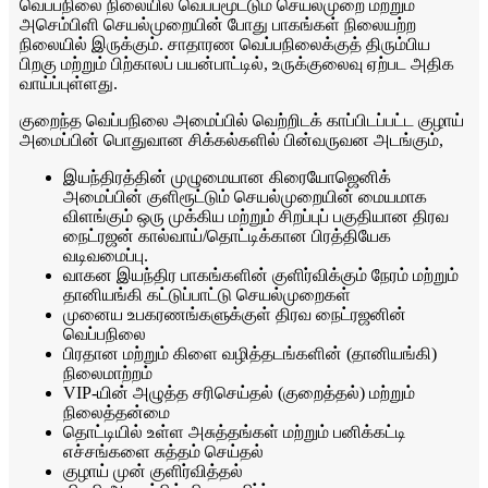
வெப்பநிலை நிலையில் வெப்பமூட்டும் செயல்முறை மற்றும்
அசெம்பிளி செயல்முறையின் போது பாகங்கள் நிலையற்ற
நிலையில் இருக்கும். சாதாரண வெப்பநிலைக்குத் திரும்பிய
பிறகு மற்றும் பிற்காலப் பயன்பாட்டில், உருக்குலைவு ஏற்பட அதிக
வாய்ப்புள்ளது.
குறைந்த வெப்பநிலை அமைப்பில் வெற்றிடக் காப்பிடப்பட்ட குழாய்
அமைப்பின் பொதுவான சிக்கல்களில் பின்வருவன அடங்கும்,
இயந்திரத்தின் முழுமையான கிரையோஜெனிக்
அமைப்பின் குளிரூட்டும் செயல்முறையின் மையமாக
விளங்கும் ஒரு முக்கிய மற்றும் சிறப்புப் பகுதியான திரவ
நைட்ரஜன் கால்வாய்/தொட்டிக்கான பிரத்தியேக
வடிவமைப்பு.
வாகன இயந்திர பாகங்களின் குளிர்விக்கும் நேரம் மற்றும்
தானியங்கி கட்டுப்பாட்டு செயல்முறைகள்
முனைய உபகரணங்களுக்குள் திரவ நைட்ரஜனின்
வெப்பநிலை
பிரதான மற்றும் கிளை வழித்தடங்களின் (தானியங்கி)
நிலைமாற்றம்
VIP-யின் அழுத்த சரிசெய்தல் (குறைத்தல்) மற்றும்
நிலைத்தன்மை
தொட்டியில் உள்ள அசுத்தங்கள் மற்றும் பனிக்கட்டி
எச்சங்களை சுத்தம் செய்தல்
குழாய் முன் குளிர்வித்தல்