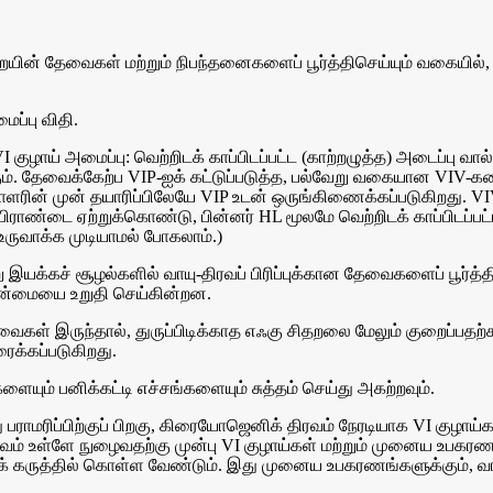
யின் தேவைகள் மற்றும் நிபந்தனைகளைப் பூர்த்திசெய்யும் வகையில், வ
ப்பு விதி.
VI குழாய் அமைப்பு: வெற்றிடக் காப்பிடப்பட்ட (காற்றழுத்த) அடைப்பு வால்வ
ங்கும். தேவைக்கேற்ப VIP-ஐக் கட்டுப்படுத்த, பல்வேறு வகையான V
தியாளரின் முன் தயாரிப்பிலேயே VIP உடன் ஒருங்கிணைக்கப்படுகிறது. VI
ிராண்டை ஏற்றுக்கொண்டு, பின்னர் HL மூலமே வெற்றிடக் காப்பிடப்பட்
உருவாக்க முடியாமல் போகலாம்.)
ு இயக்கச் சூழல்களில் வாயு-திரவப் பிரிப்புக்கான தேவைகளைப் பூர்த்
்தன்மையை உறுதி செய்கின்றன.
் தேவைகள் இருந்தால், துருப்பிடிக்காத எஃகு சிதறலை மேலும் குறைப்ப
ரைக்கப்படுகிறது.
்களையும் பனிக்கட்டி எச்சங்களையும் சுத்தம் செய்து அகற்றவும்.
 பராமரிப்பிற்குப் பிறகு, கிரையோஜெனிக் திரவம் நேரடியாக VI குழா
் உள்ளே நுழைவதற்கு முன்பு VI குழாய்கள் மற்றும் முனைய உபகரணங்
டைக் கருத்தில் கொள்ள வேண்டும். இது முனைய உபகரணங்களுக்கும், 