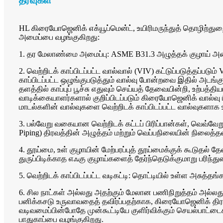
தீர்வுகள்
HL கிரையோஜெனிக் எக்யூப்மென்ட், உயிரிமருந்துத் தொழிற்துறை
அமைப்பை வழங்குகிறது:
1. தர மேலாண்மை அமைப்பு: ASME B31.3 அழுத்தக் குழாய் அமை
2. வெற்றிடக் காப்பிடப்பட்ட வால்வால் (VIV) கட்டுப்படுத்தப்படும் 
காப்பிடப்பட்ட ஒழுங்குபடுத்தும் வால்வு போன்றவை இதில் அட
தளத்தில் காப்புப் பூச்சு எதுவும் செய்யத் தேவையின்றி, உற்பத்
வாடிக்கையாளர்களால் குறிப்பிடப்படும் கிரையோஜெனிக் வால்வு ப
மாடல்களின் வால்வுகளை வெற்றிடக் காப்பிடப்பட்ட வால்வுகளாக 
3. பல்வேறு வகையான வெற்றிடக் கட்டப் பிரிப்பான்கள், வெவ்வேற
Piping) திரவத்தின் அழுத்தம் மற்றும் வெப்பநிலையின் நிலைத
4. தூய்மை, உள் குழாயின் மேற்பரப்புத் தூய்மைக்குக் கூடுதல
துருப்பிடிக்காத எஃகு குழாய்களைத் தேர்ந்தெடுக்குமாறு பரிந்து
5. வெற்றிடக் காப்பிடப்பட்ட வடிகட்டி: தொட்டியில் உள்ள அசுத்தங
6. சில நாட்கள் அல்லது அதற்கும் மேலான பணிநிறுத்தம் அல்லது
பனிக்கசடு உருவாவதைத் தவிர்ப்பதற்காக, கிரையோஜெனிக் திரவம
வடிவமைப்பின்போதே முன்கூட்டியே குளிர்விக்கும் செயல்பாட்
பாதுகாப்பை வழங்குகிறது.