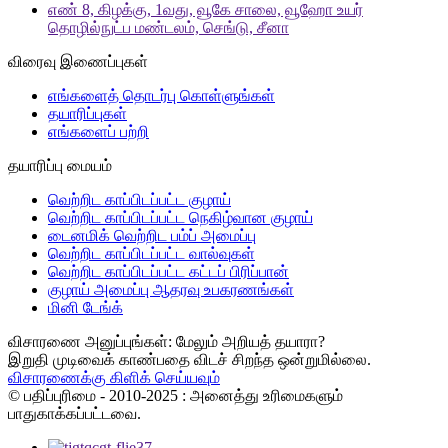
எண் 8, கிழக்கு, 1வது, வூகே சாலை, வூஹோ உயர்
தொழில்நுட்ப மண்டலம், செங்டு, சீனா
விரைவு இணைப்புகள்
எங்களைத் தொடர்பு கொள்ளுங்கள்
தயாரிப்புகள்
எங்களைப் பற்றி
தயாரிப்பு மையம்
வெற்றிட காப்பிடப்பட்ட குழாய்
வெற்றிட காப்பிடப்பட்ட நெகிழ்வான குழாய்
டைனமிக் வெற்றிட பம்ப் அமைப்பு
வெற்றிட காப்பிடப்பட்ட வால்வுகள்
வெற்றிட காப்பிடப்பட்ட கட்டப் பிரிப்பான்
குழாய் அமைப்பு ஆதரவு உபகரணங்கள்
மினி டேங்க்
விசாரணை அனுப்புங்கள்: மேலும் அறியத் தயாரா?
இறுதி முடிவைக் காண்பதை விடச் சிறந்த ஒன்றுமில்லை.
விசாரணைக்கு கிளிக் செய்யவும்
© பதிப்புரிமை - 2010-2025 : அனைத்து உரிமைகளும்
பாதுகாக்கப்பட்டவை.