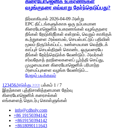
கிரையோஜெனிக் உபகரணங்கள்
வழங்குநரை எவ்வாறு தேர்ந்தெடுப்பது?
நிர்வாகியால் 2026-04-09 அன்று
EPC திட்டங்களுக்காக ஒரு நம்பகமான
கிரையோஜெனிக் உபகரணங்கள் வழங்குநரை
நீங்கள் தேடுகிறீர்கள் என்றால், வெறும் காகிதக்
கூற்றுகளை அல்லாமல், செயல்பாட்டுப் பதிவின்
மூலம் நிரூபிக்கப்பட்ட உண்மையான வெற்றிடக்
காப்புச் செயல்திறன் கொண்ட ஒருவரையே
நீங்கள் தேர்ந்தெடுக்க வேண்டும். அவர்கள்
சர்வதேசத் தரநிலைகளைப் பூர்த்தி செய்து,
முழுமையான கிரையோஜெனிக் பரிமாற்ற
அமைப்புகளை வழங்க வேண்டும்...
மேலும் படிக்கவும்
1
2
3
4
5
6
அடுத்து >
>>
பக்கம் 1 / 7
இதற்கான புத்திசாலித்தனமான தேர்வு
கிரையோஜெனிக் கரைசல்கள்
எங்களைத் தொடர்பு கொள்ளுங்கள்
info@cdholy.com
+86 19150394142
+8619150394142
+8618090111643