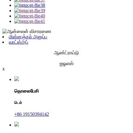
மின்னஞ்சல் அனுப்பு
வாட்ஸ்அப்
ஆண்ட்ராய்டு
ஐஓஎஸ்
x
தொலைபேசி
டெல்
+86 19150394142