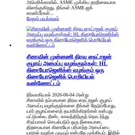
அமெரிக்காவில், ASME முக்கிய தரநிலையாக
விளங்குகிறது. நீங்கள் ASME-ஐக்
காண்பீர்கள்...
மேலும் படிக்கவும்
சீனாவின் முன்னணி திரவ நைட்ரஜன்
குழாய் அமைப்பு வழங்குநர்கள்: HL
கிரையோஜெனிக்ஸ் வழங்கும் ஒரு
கிரையோஜெனிக் பொறியியல்
கண்ணோட்டம்
நிர்வாகியால் 2026-06-04 அன்று
சீனாவில் நம்பகமான திரவ நைட்ரஜன் குழாய்
அமைப்பு வழங்குநர்களை நீங்கள் தேடும்போது, ​​
யார் குழாய்களைத் தயாரிக்கிறார்கள் என்பது
மட்டுமல்ல, நீண்ட காலத்திற்குத் தொடர்ந்து
சிறப்பாகச் செயல்படும் ஒரு நிலையான,
திறமையான கிரையோ பரிமாற்ற அமைப்பை
யாரால் வழங்க முடியும் என்பதே முக்கியம். இதில்