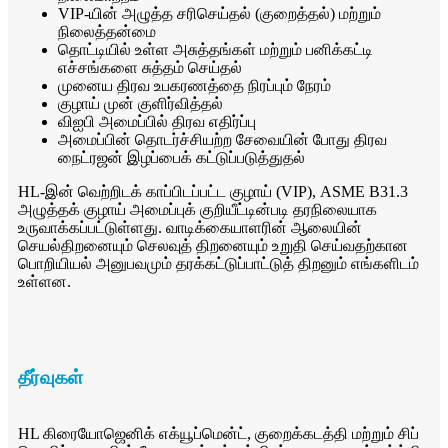
VIP-யின் அழுத்த சரிசெய்தல் (குறைத்தல்) மற்றும்
நிலைத்தன்மை
தொட்டியில் உள்ள அசுத்தங்கள் மற்றும் பனிக்கட்டி
எச்சங்களை சுத்தம் செய்தல்
முனைய திரவ உபகரணத்தை நிரப்பும் நேரம்
குழாய் முன் குளிர்வித்தல்
விஐபி அமைப்பில் திரவ எதிர்ப்பு
அமைப்பின் தொடர்ச்சியற்ற சேவையின் போது திரவ
நைட்ரஜன் இழப்பைக் கட்டுப்படுத்துதல்
HL-இன் வெற்றிடக் காப்பிடப்பட்ட குழாய் (VIP), ASME B31.3
அழுத்தக் குழாய் அமைப்புக் குறியீட்டின்படி தரநிலையாக
உருவாக்கப்பட்டுள்ளது. வாடிக்கையாளரின் ஆலையின்
செயல்திறனையும் செலவுத் திறனையும் உறுதி செய்வதற்கான
பொறியியல் அனுபவமும் தரக்கட்டுப்பாட்டுத் திறனும் எங்களிடம்
உள்ளன.
தீர்வுகள்
HL கிரையோஜெனிக் எக்யூப்மென்ட், குறைக்கடத்தி மற்றும் சிப்