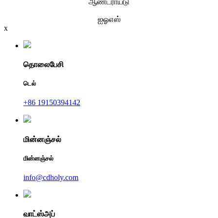
ஆண்ட்ராய்டு
ஐஓஎஸ்
x
தொலைபேசி
டெல்
+86 19150394142
மின்னஞ்சல்
மின்னஞ்சல்
info@cdholy.com
வாட்ஸ்அப்