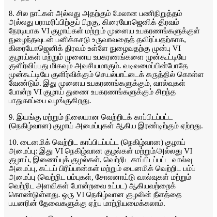
8. சில நாட்கள் அல்லது அதற்கும் மேலான பணிநிறுத்தம்
அல்லது பராமரிப்பிற்குப் பிறகு, கிரையோஜெனிக் திரவம்
நேரடியாக VI குழாய்கள் மற்றும் முனைய உபகரணங்களுக்குள்
நுழைந்தவுடன் பனிக்கசடு உருவாவதைத் தவிர்ப்பதற்காக,
கிரையோஜெனிக் திரவம் உள்ளே நுழைவதற்கு முன்பு VI
குழாய்கள் மற்றும் முனைய உபகரணங்களை முன்கூட்டியே
குளிர்விப்பது மிகவும் அவசியமாகும். வடிவமைப்பின்போதே
முன்கூட்டியே குளிர்விக்கும் செயல்பாட்டைக் கருத்தில் கொள்ள
வேண்டும். இது முனைய உபகரணங்களுக்கும், வால்வுகள்
போன்ற VI குழாய் துணை உபகரணங்களுக்கும் சிறந்த
பாதுகாப்பை வழங்குகிறது.
9. இயங்கு மற்றும் நிலையான வெற்றிடக் காப்பிடப்பட்ட
(நெகிழ்வான) குழாய் அமைப்புகள் ஆகிய இரண்டிற்கும் ஏற்றது.
10. டைனமிக் வெற்றிட காப்பிடப்பட்ட (நெகிழ்வான) குழாய்
அமைப்பு: இது VI நெகிழ்வான குழல்கள் மற்றும்/அல்லது VI
குழாய், இணைப்புக் குழல்கள், வெற்றிட காப்பிடப்பட்ட வால்வு
அமைப்பு, கட்டப் பிரிப்பான்கள் மற்றும் டைனமிக் வெற்றிட பம்ப்
அமைப்பு (வெற்றிட பம்புகள், சோலனாய்டு வால்வுகள் மற்றும்
வெற்றிட அளவிகள் போன்றவை உட்பட) ஆகியவற்றைக்
கொண்டுள்ளது. ஒரு VI நெகிழ்வான குழலின் நீளத்தை
பயனரின் தேவைகளுக்கு ஏற்ப மாற்றியமைக்கலாம்.