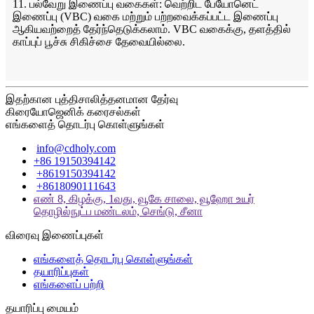
11. பல்வேறு இணைப்பு வகைகள்: வெற்றிட பேயோனெட்
இணைப்பு (VBC) வகை மற்றும் பற்றவைக்கப்பட்ட இணைப்பு
ஆகியவற்றைத் தேர்ந்தெடுக்கலாம். VBC வகைக்கு, தளத்தில்
காப்புப் பூச்சு சிகிச்சை தேவையில்லை.
இதற்கான புத்திசாலித்தனமான தேர்வு
கிரையோஜெனிக் கரைசல்கள்
எங்களைத் தொடர்பு கொள்ளுங்கள்
info@cdholy.com
+86 19150394142
+8619150394142
+8618090111643
எண் 8, கிழக்கு, 1வது, வூகே சாலை, வூஹோ உயர்
தொழில்நுட்ப மண்டலம், செங்டு, சீனா
விரைவு இணைப்புகள்
எங்களைத் தொடர்பு கொள்ளுங்கள்
தயாரிப்புகள்
எங்களைப் பற்றி
தயாரிப்பு மையம்