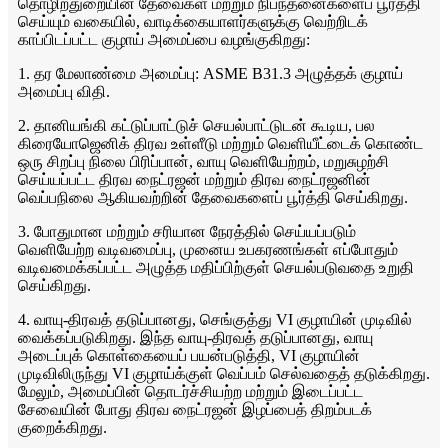
தொழிற்துறையின் தேவைகள் மற்றும் நிபந்தனைகளைப் பூர்த்தி
செய்யும் வகையில், வாடிக்கையாளர்களுக்கு வெற்றிடக்
காப்பிடப்பட்ட குழாய் அமைப்பை வழங்குகிறது:
1. தர மேலாண்மை அமைப்பு: ASME B31.3 அழுத்தக் குழாய்
அமைப்பு விதி.
2. தானியங்கி கட்டுப்பாட்டுச் செயல்பாட்டுடன் கூடிய, பல
கிரையோஜெனிக் திரவ உள்ளீடு மற்றும் வெளியீட்டைக் கொண்ட
ஒரு சிறப்பு நிலை பிரிப்பான், வாயு வெளியேற்றம், மறுசுழற்சி
செய்யப்பட்ட திரவ நைட்ரஜன் மற்றும் திரவ நைட்ரஜனின்
வெப்பநிலை ஆகியவற்றின் தேவைகளைப் பூர்த்தி செய்கிறது.
3. போதுமான மற்றும் சரியான நேரத்தில் செய்யப்படும்
வெளியேற்ற வடிவமைப்பு, முனைய உபகரணங்கள் எப்போதும்
வடிவமைக்கப்பட்ட அழுத்த மதிப்பிற்குள் செயல்படுவதை உறுதி
செய்கிறது.
4. வாயு-திரவத் தடுப்பானது, செங்குத்து VI குழாயின் முடிவில்
வைக்கப்படுகிறது. இந்த வாயு-திரவத் தடுப்பானது, வாயு
அடைப்புக் கொள்கையைப் பயன்படுத்தி, VI குழாயின்
முடிவிலிருந்து VI குழாய்க்குள் வெப்பம் செல்வதைத் தடுக்கிறது.
மேலும், அமைப்பின் தொடர்ச்சியற்ற மற்றும் இடைப்பட்ட
சேவையின் போது திரவ நைட்ரஜன் இழப்பைத் திறம்படக்
குறைக்கிறது.