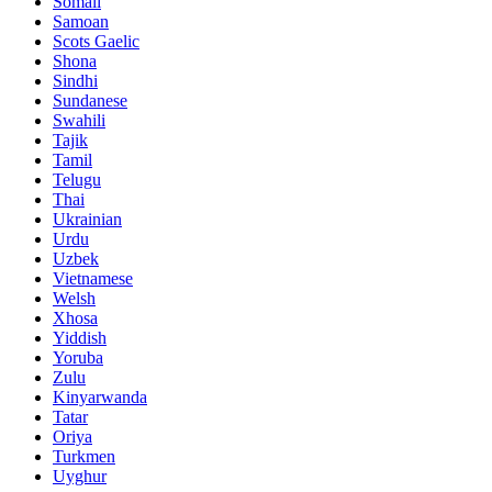
Somali
Samoan
Scots Gaelic
Shona
Sindhi
Sundanese
Swahili
Tajik
Tamil
Telugu
Thai
Ukrainian
Urdu
Uzbek
Vietnamese
Welsh
Xhosa
Yiddish
Yoruba
Zulu
Kinyarwanda
Tatar
Oriya
Turkmen
Uyghur