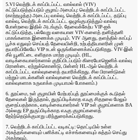
5.VI வெற்றிடக் காப்பிடப்பட்ட வால்வால் (VIV)
கட்டுப்படுத்தப்படும் குழாய் அமைப்பு: வெற்றிடக் காப்பிடப்பட்ட
(காற்றழுத்த) அடைப்பு வால்வு, வெற்றிடக் காப்பிடப்பட்ட தடுப்பு
வால்வு, வெற்றிடக் காப்பிடப்பட்ட ஒழுங்குபடுத்தும் வால்வு
போன்றவை இதில் அடங்கும். தேவைக்கேற்ப VIP-ஐக்
கட்டுப்படுத்த, பல்வேறு வகையான VIV-களைத் தனித்தனி
பாகங்களாக இணைக்க முடியும். VIV ஆனது, தளத்தில் காப்புப்
பூச்சு எதுவும் செய்யத் தேவையின்றி, உற்பத்தியாளரின் முன்
தயாரிப்பிலேயே VIP உடன் ஒருங்கிணைக்கப்படுகிறது. VIV-இன்
சீல் யூனிட்டை எளிதாக மாற்ற முடியும். (HL,
வாடிக்கையாளர்களால் குறிப்பிடப்படும் கிரையோஜெனிக் வால்வு
பிராண்டை ஏற்றுக்கொண்டு, பின்னர் HL-ஆல் வெற்றிடக்
காப்பிடப்பட்ட வால்வுகளைத் தயாரிக்கிறது. சில பிராண்டுகள்
மற்றும் மாடல்களின் வால்வுகளை வெற்றிடக் காப்பிடப்பட்ட
வால்வுகளாக உருவாக்க முடியாமல் போகலாம்.)
6. தூய்மை, உள் குழாயின் மேற்பரப்புத் தூய்மைக்குக் கூடுதல்
தேவைகள் இருந்தால், துருப்பிடிக்காத எஃகு சிதறலை மேலும்
குறைப்பதற்காக, வாடிக்கையாளர்கள் VIP உள் குழாய்களாக BA
அல்லது EP துருப்பிடிக்காத எஃகு குழாய்களைத்
தேர்ந்தெடுக்குமாறு பரிந்துரைக்கப்படுகிறது.
7. வெற்றிடக் காப்பிடப்பட்ட வடிகட்டி: தொட்டியில் உள்ள
அசுத்தங்களையும் பனிக்கட்டி எச்சங்களையும் சுத்தம் செய்து
அகற்றவும்.