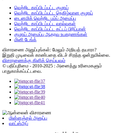
வெற்றிட காப்பிடப்பட்ட குழாய்
வெற்றிட காப்பிடப்பட்ட நெகிழ்வான குழாய்
டைனமிக் வெற்றிட பம்ப் அமைப்பு
வெற்றிட காப்பிடப்பட்ட வால்வுகள்
வெற்றிட காப்பிடப்பட்ட கட்டப் பிரிப்பான்
குழாய் அமைப்பு ஆதரவு உபகரணங்கள்
மினி டேங்க்
விசாரணை அனுப்புங்கள்: மேலும் அறியத் தயாரா?
இறுதி முடிவைக் காண்பதை விடச் சிறந்த ஒன்றுமில்லை.
விசாரணைக்கு கிளிக் செய்யவும்
© பதிப்புரிமை - 2010-2025 : அனைத்து உரிமைகளும்
பாதுகாக்கப்பட்டவை.
மின்னஞ்சல் அனுப்பு
வாட்ஸ்அப்