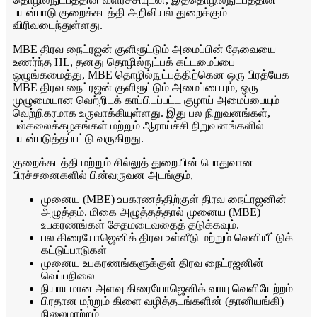
பயன்பாடு குறைக்கடத்தி அறிவியல் துறைக்கும்
விரிவடைந்துள்ளது.
MBE திரவ நைட்ரஜன் குளிரூட்டும் அமைப்பின் தேவையை
உணர்ந்த HL, தனது தொழில்நுட்பக் கட்டமைப்பை
ஒழுங்கமைத்து, MBE தொழில்நுட்பத்திற்கென ஒரு பிரத்யேக
MBE திரவ நைட்ரஜன் குளிரூட்டும் அமைப்பையும், ஒரு
முழுமையான வெற்றிடக் காப்பிடப்பட்ட குழாய் அமைப்பையும்
வெற்றிகரமாக உருவாக்கியுள்ளது. இது பல நிறுவனங்கள்,
பல்கலைக்கழகங்கள் மற்றும் ஆராய்ச்சி நிறுவனங்களில்
பயன்படுத்தப்பட்டு வருகிறது.
குறைக்கடத்தி மற்றும் சில்லுத் துறையின் பொதுவான
பிரச்சனைகளில் பின்வருவன அடங்கும்,
முனைய (MBE) உபகரணத்திற்குள் திரவ நைட்ரஜனின்
அழுத்தம். மிகை அழுத்தத்தால் முனைய (MBE)
உபகரணங்கள் சேதமடைவதைத் தடுக்கவும்.
பல கிரையோஜெனிக் திரவ உள்ளீடு மற்றும் வெளியீட்டுக்
கட்டுப்பாடுகள்
முனைய உபகரணங்களுக்குள் திரவ நைட்ரஜனின்
வெப்பநிலை
நியாயமான அளவு கிரையோஜெனிக் வாயு வெளியேற்றம்
பிரதான மற்றும் கிளை வழித்தடங்களின் (தானியங்கி)
நிலைமாற்றம்