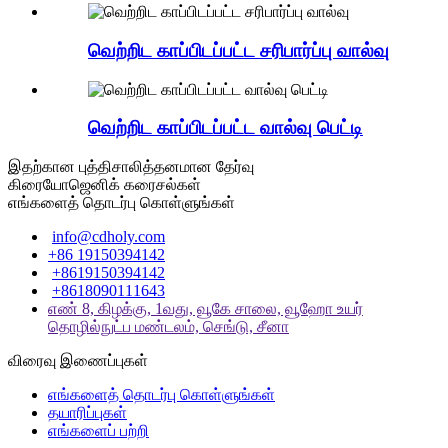
வெற்றிட காப்பிடப்பட்ட சரிபார்ப்பு வால்வு
வெற்றிட காப்பிடப்பட்ட வால்வு பெட்டி
இதற்கான புத்திசாலித்தனமான தேர்வு
கிரையோஜெனிக் கரைசல்கள்
எங்களைத் தொடர்பு கொள்ளுங்கள்
info@cdholy.com
+86 19150394142
+8619150394142
+8618090111643
எண் 8, கிழக்கு, 1வது, வூகே சாலை, வூஹோ உயர்
தொழில்நுட்ப மண்டலம், செங்டு, சீனா
விரைவு இணைப்புகள்
எங்களைத் தொடர்பு கொள்ளுங்கள்
தயாரிப்புகள்
எங்களைப் பற்றி