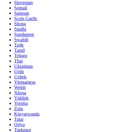
Slovenian
Somali
Samoan
Scots Gaelic
Shona
Sindhi
Sundanese
Swahili
Tajik
Tamil
Telugu
Thai
Ukrainian
Urdu
Uzbek
Vietnamese
Welsh
Xhosa
Yiddish
Yoruba
Zulu
Kinyarwanda
Tatar
Oriya
Turkmen