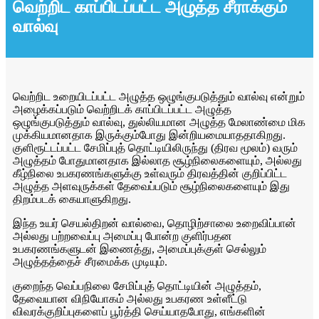
வெற்றிட காப்பிடப்பட்ட அழுத்த சீராக்கும்
வால்வு
வெற்றிட உறையிடப்பட்ட அழுத்த ஒழுங்குபடுத்தும் வால்வு என்றும்
அழைக்கப்படும் வெற்றிடக் காப்பிடப்பட்ட அழுத்த
ஒழுங்குபடுத்தும் வால்வு, துல்லியமான அழுத்த மேலாண்மை மிக
முக்கியமானதாக இருக்கும்போது இன்றியமையாததாகிறது.
குளிரூட்டப்பட்ட சேமிப்புத் தொட்டியிலிருந்து (திரவ மூலம்) வரும்
அழுத்தம் போதுமானதாக இல்லாத சூழ்நிலைகளையும், அல்லது
கீழ்நிலை உபகரணங்களுக்கு உள்வரும் திரவத்தின் குறிப்பிட்ட
அழுத்த அளவுருக்கள் தேவைப்படும் சூழ்நிலைகளையும் இது
திறம்படக் கையாளுகிறது.
இந்த உயர் செயல்திறன் வால்வை, தொழிற்சாலை உறைவிப்பான்
அல்லது பற்றவைப்பு அமைப்பு போன்ற குளிர்பதன
உபகரணங்களுடன் இணைத்து, அமைப்புக்குள் செல்லும்
அழுத்தத்தைச் சீரமைக்க முடியும்.
குறைந்த வெப்பநிலை சேமிப்புத் தொட்டியின் அழுத்தம்,
தேவையான விநியோகம் அல்லது உபகரண உள்ளீட்டு
விவரக்குறிப்புகளைப் பூர்த்தி செய்யாதபோது, ​​எங்களின்