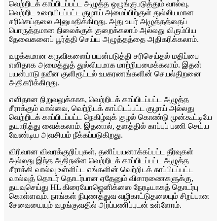
வெற்றிடக் காப்பிடப்பட்ட அழுத்த ஒழுங்குபடுத்தும் வால்வு,
வெற்றிட உறையிடப்பட்ட குழாய் அமைப்பிற்குள் துல்லியமான
சரிசெய்தலை அனுமதிக்கிறது. அது உயர் அழுத்தத்தைப்
பொருத்தமான நிலைக்குக் குறைக்கலாம் அல்லது விரும்பிய
தேவைகளைப் பூர்த்தி செய்ய அழுத்தத்தை அதிகரிக்கலாம்.
வழக்கமான கருவிகளைப் பயன்படுத்தி சரிசெய்தல் மதிப்பை
எளிதாக அமைத்துத் துல்லியமாக மாற்றியமைக்கலாம். இதன்
பயன்பாடு நவீன குளிரூட்டல் உபகரணங்களின் செயல்திறனை
அதிகரிக்கிறது.
எளிதான நிறுவலுக்காக, வெற்றிடக் காப்பிடப்பட்ட அழுத்த
சீராக்கும் வால்வை, வெற்றிடக் காப்பிடப்பட்ட குழாய் அல்லது
வெற்றிடக் காப்பிடப்பட்ட நெகிழ்வுக் குழல் கொண்டு முன்கூட்டியே
தயாரித்து வைக்கலாம். இதனால், தளத்தில் காப்புப் பணி செய்ய
வேண்டிய அவசியம் நீக்கப்படுகிறது.
விரிவான விவரக்குறிப்புகள், தனிப்பயனாக்கப்பட்ட தீர்வுகள்
அல்லது இந்த அதிநவீன வெற்றிடக் காப்பிடப்பட்ட அழுத்த
சீராக்கி வால்வு உள்ளிட்ட எங்களின் வெற்றிடக் காப்பிடப்பட்ட
வால்வுத் தொடர் தொடர்பான ஏதேனும் விசாரணைகளுக்கு,
தயவுசெய்து HL கிரையோஜெனிக்ஸை நேரடியாகத் தொடர்பு
கொள்ளவும். நாங்கள் நிபுணத்துவ வழிகாட்டுதலையும் சிறப்பான
சேவையையும் வழங்குவதில் அர்ப்பணிப்புடன் உள்ளோம்.