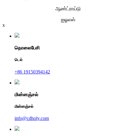
ஆண்ட்ராய்டு
ஐஓஎஸ்
x
தொலைபேசி
டெல்
+86 19150394142
மின்னஞ்சல்
மின்னஞ்சல்
info@cdholy.com