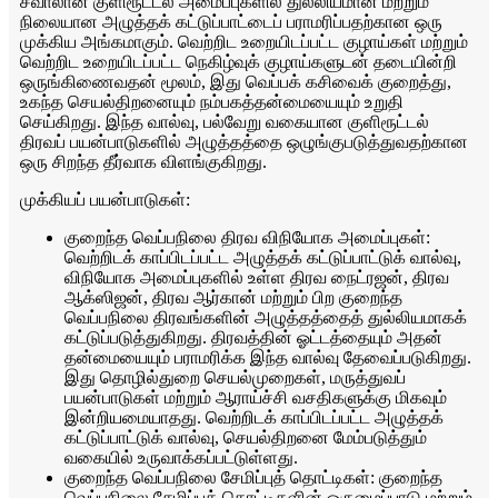
சவாலான குளிரூட்டல் அமைப்புகளில் துல்லியமான மற்றும்
நிலையான அழுத்தக் கட்டுப்பாட்டைப் பராமரிப்பதற்கான ஒரு
முக்கிய அங்கமாகும். வெற்றிட உறையிடப்பட்ட குழாய்கள் மற்றும்
வெற்றிட உறையிடப்பட்ட நெகிழ்வுக் குழாய்களுடன் தடையின்றி
ஒருங்கிணைவதன் மூலம், இது வெப்பக் கசிவைக் குறைத்து,
உகந்த செயல்திறனையும் நம்பகத்தன்மையையும் உறுதி
செய்கிறது. இந்த வால்வு, பல்வேறு வகையான குளிரூட்டல்
திரவப் பயன்பாடுகளில் அழுத்தத்தை ஒழுங்குபடுத்துவதற்கான
ஒரு சிறந்த தீர்வாக விளங்குகிறது.
முக்கியப் பயன்பாடுகள்:
குறைந்த வெப்பநிலை திரவ விநியோக அமைப்புகள்:
வெற்றிடக் காப்பிடப்பட்ட அழுத்தக் கட்டுப்பாட்டுக் வால்வு,
விநியோக அமைப்புகளில் உள்ள திரவ நைட்ரஜன், திரவ
ஆக்ஸிஜன், திரவ ஆர்கான் மற்றும் பிற குறைந்த
வெப்பநிலை திரவங்களின் அழுத்தத்தைத் துல்லியமாகக்
கட்டுப்படுத்துகிறது. திரவத்தின் ஓட்டத்தையும் அதன்
தன்மையையும் பராமரிக்க இந்த வால்வு தேவைப்படுகிறது.
இது தொழில்துறை செயல்முறைகள், மருத்துவப்
பயன்பாடுகள் மற்றும் ஆராய்ச்சி வசதிகளுக்கு மிகவும்
இன்றியமையாதது. வெற்றிடக் காப்பிடப்பட்ட அழுத்தக்
கட்டுப்பாட்டுக் வால்வு, செயல்திறனை மேம்படுத்தும்
வகையில் உருவாக்கப்பட்டுள்ளது.
குறைந்த வெப்பநிலை சேமிப்புத் தொட்டிகள்: குறைந்த
வெப்பநிலை சேமிப்புத் தொட்டிகளின் ஒருமைப்பாடு மற்றும்