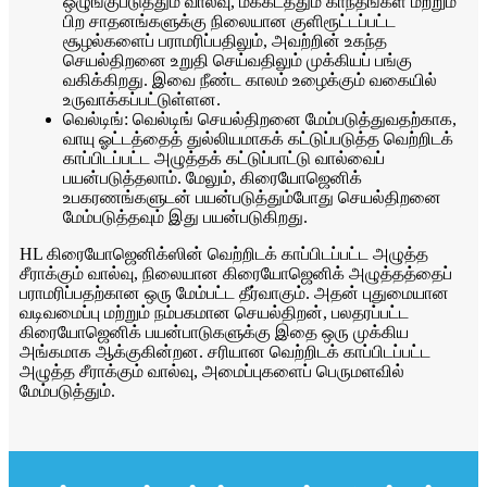
ஒழுங்குபடுத்தும் வால்வு, மீக்கடத்தும் காந்தங்கள் மற்றும்
பிற சாதனங்களுக்கு நிலையான குளிரூட்டப்பட்ட
சூழல்களைப் பராமரிப்பதிலும், அவற்றின் உகந்த
செயல்திறனை உறுதி செய்வதிலும் முக்கியப் பங்கு
வகிக்கிறது. இவை நீண்ட காலம் உழைக்கும் வகையில்
உருவாக்கப்பட்டுள்ளன.
வெல்டிங்: வெல்டிங் செயல்திறனை மேம்படுத்துவதற்காக,
வாயு ஓட்டத்தைத் துல்லியமாகக் கட்டுப்படுத்த வெற்றிடக்
காப்பிடப்பட்ட அழுத்தக் கட்டுப்பாட்டு வால்வைப்
பயன்படுத்தலாம். மேலும், கிரையோஜெனிக்
உபகரணங்களுடன் பயன்படுத்தும்போது செயல்திறனை
மேம்படுத்தவும் இது பயன்படுகிறது.
HL கிரையோஜெனிக்ஸின் வெற்றிடக் காப்பிடப்பட்ட அழுத்த
சீராக்கும் வால்வு, நிலையான கிரையோஜெனிக் அழுத்தத்தைப்
பராமரிப்பதற்கான ஒரு மேம்பட்ட தீர்வாகும். அதன் புதுமையான
வடிவமைப்பு மற்றும் நம்பகமான செயல்திறன், பலதரப்பட்ட
கிரையோஜெனிக் பயன்பாடுகளுக்கு இதை ஒரு முக்கிய
அங்கமாக ஆக்குகின்றன. சரியான வெற்றிடக் காப்பிடப்பட்ட
அழுத்த சீராக்கும் வால்வு, அமைப்புகளைப் பெருமளவில்
மேம்படுத்தும்.