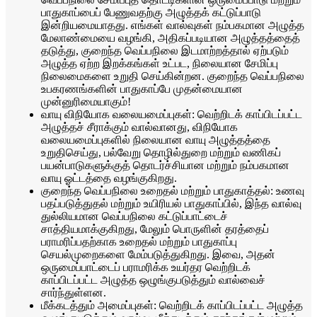
பாதுகாப்பைப் பேணுவதற்கு அழுத்தக் கட்டுப்பாடு
இன்றியமையாதது. எங்கள் வால்வுகள் நம்பகமான அழுத்த
மேலாண்மையை வழங்கி, அதிகப்படியான அழுத்தத்தைத்
தடுத்து, குறைந்த வெப்பநிலை இடமாற்றத்தால் ஏற்படும்
அழுத்த ஏற்ற இறக்கங்கள் உட்பட, நிலையான சேமிப்பு
நிலைமைகளை உறுதி செய்கின்றன. குறைந்த வெப்பநிலை
உபகரணங்களின் பாதுகாப்பே முதன்மையான
முன்னுரிமையாகும்!
வாயு விநியோக வலையமைப்புகள்: வெற்றிடக் காப்பிடப்பட்ட
அழுத்தச் சீராக்கும் வால்வானது, விநியோக
வலையமைப்புகளில் நிலையான வாயு அழுத்தத்தை
உறுதிசெய்து, பல்வேறு தொழில்துறை மற்றும் வணிகப்
பயன்பாடுகளுக்குத் தொடர்ச்சியான மற்றும் நம்பகமான
வாயு ஓட்டத்தை வழங்குகிறது.
குறைந்த வெப்பநிலை உறைதல் மற்றும் பாதுகாத்தல்: உணவு
பதப்படுத்துதல் மற்றும் உயிரியல் பாதுகாப்பில், இந்த வால்வு
துல்லியமான வெப்பநிலை கட்டுப்பாட்டைச்
சாத்தியமாக்குகிறது, மேலும் பொருளின் தரத்தைப்
பராமரிப்பதற்காக உறைதல் மற்றும் பாதுகாப்பு
செயல்முறைகளை மேம்படுத்துகிறது. இவை, அதன்
ஒருமைப்பாட்டைப் பராமரிக்க உயர்தர வெற்றிடக்
காப்பிடப்பட்ட அழுத்த ஒழுங்குபடுத்தும் வால்வைச்
சார்ந்துள்ளன.
மீக்கடத்தும் அமைப்புகள்: வெற்றிடக் காப்பிடப்பட்ட அழுத்த