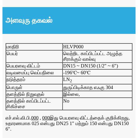
அளவுரு தகவல்
மாதிரி
HLVP000
பெயர்
வெற்றிட காப்பிடப்பட்ட அழுத்த
சீராக்கும் வால்வு
பெயரளவு விட்டம்
DN15 ~ DN150 (1/2" ~ 6")
வடிவமைப்பு வெப்பநிலை
-196℃~ 60℃
நடுத்தரம்
LN
2
பொருள்
துருப்பிடிக்காத எஃகு 304
தளத்தில் நிறுவுதல்
இல்லை,
தளத்தில் காப்பிடப்பட்ட
No
சிகிச்சை
எச்.எல்.வி.பி.
000
,
000
இது பெயரளவு விட்டத்தைக் குறிக்கிறது,
உதாரணமாக 025 என்பது DN25 1" மற்றும் 150 என்பது DN150
6".