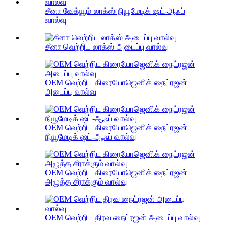
சீனா வேக்யூம் லாக்ஸ் நியூமேடிக் ஷட்-ஆஃப்
வால்வு
சீனா வெற்றிட லாக்ஸ் அடைப்பு வால்வு
OEM வெற்றிட கிரையோஜெனிக் நைட்ரஜன்
அடைப்பு வால்வு
OEM வெற்றிட கிரையோஜெனிக் நைட்ரஜன்
நியூமேடிக் ஷட்-ஆஃப் வால்வு
OEM வெற்றிட கிரையோஜெனிக் நைட்ரஜன்
அழுத்த சீராக்கும் வால்வு
OEM வெற்றிட திரவ நைட்ரஜன் அடைப்பு வால்வு