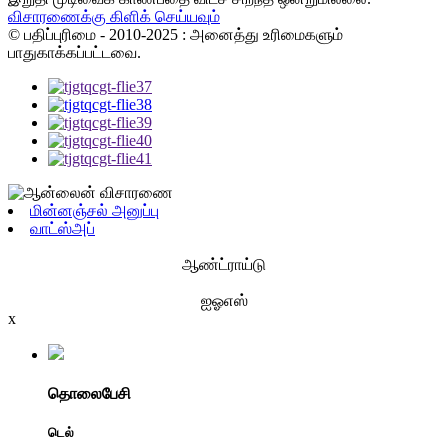
விசாரணைக்கு கிளிக் செய்யவும்
© பதிப்புரிமை - 2010-2025 : அனைத்து உரிமைகளும்
பாதுகாக்கப்பட்டவை.
மின்னஞ்சல் அனுப்பு
வாட்ஸ்அப்
ஆண்ட்ராய்டு
ஐஓஎஸ்
x
தொலைபேசி
டெல்