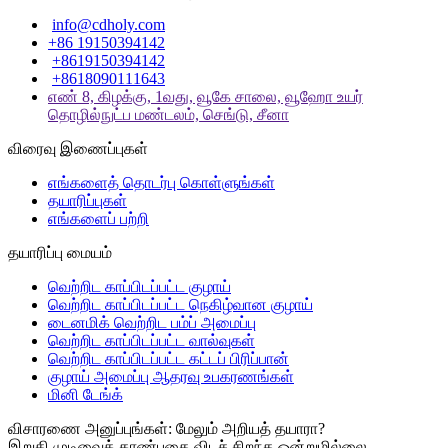
info@cdholy.com
+86 19150394142
+8619150394142
+8618090111643
எண் 8, கிழக்கு, 1வது, வூகே சாலை, வூஹோ உயர்
தொழில்நுட்ப மண்டலம், செங்டு, சீனா
விரைவு இணைப்புகள்
எங்களைத் தொடர்பு கொள்ளுங்கள்
தயாரிப்புகள்
எங்களைப் பற்றி
தயாரிப்பு மையம்
வெற்றிட காப்பிடப்பட்ட குழாய்
வெற்றிட காப்பிடப்பட்ட நெகிழ்வான குழாய்
டைனமிக் வெற்றிட பம்ப் அமைப்பு
வெற்றிட காப்பிடப்பட்ட வால்வுகள்
வெற்றிட காப்பிடப்பட்ட கட்டப் பிரிப்பான்
குழாய் அமைப்பு ஆதரவு உபகரணங்கள்
மினி டேங்க்
விசாரணை அனுப்புங்கள்: மேலும் அறியத் தயாரா?
இறுதி முடிவைக் காண்பதை விடச் சிறந்த ஒன்றுமில்லை.