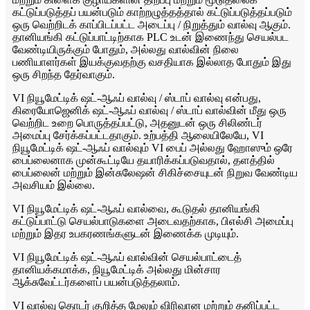
கட்டுப்படுத்தப் பயன்படும் காற்றழுத்தத்தால் கட்டுப்படுத்தப்படும்
ஒரு வெற்றிடக் காப்பிடப்பட்ட அடைப்பு / நிறுத்தும் வால்வு ஆகும்.
தானியங்கி கட்டுப்பாட்டிற்காக PLC உடன் இணைந்து செயல்பட
வேண்டியிருக்கும் போதும், அல்லது வால்வின் நிலை
பணியாளர்கள் இயக்குவதற்கு வசதியாக இல்லாத போதும் இது
ஒரு சிறந்த தேர்வாகும்.
VI நியூமேட்டிக் ஷட்-ஆஃப் வால்வு / ஸ்டாப் வால்வு என்பது,
கிரையோஜெனிக் ஷட்-ஆஃப் வால்வு / ஸ்டாப் வால்வின் மீது ஒரு
வெற்றிட உறை பொருத்தப்பட்டு, அதனுடன் ஒரு சிலிண்டர்
அமைப்பு சேர்க்கப்பட்டதாகும். உற்பத்தி ஆலையிலேயே, VI
நியூமேட்டிக் ஷட்-ஆஃப் வால்வும் VI பைப் அல்லது ஹோஸும் ஒரே
பைப்லைனாக முன்கூட்டியே தயாரிக்கப்படுவதால், தளத்தில்
பைப்லைன் மற்றும் இன்சுலேஷன் சிகிச்சையுடன் நிறுவ வேண்டிய
அவசியம் இல்லை.
VI நியூமேட்டிக் ஷட்-ஆஃப் வால்வை, கூடுதல் தானியங்கி
கட்டுப்பாட்டு செயல்பாடுகளை அடைவதற்காக, பிஎல்சி அமைப்பு
மற்றும் இதர உபகரணங்களுடன் இணைக்க முடியும்.
VI நியூமேட்டிக் ஷட்-ஆஃப் வால்வின் செயல்பாட்டைத்
தானியக்கமாக்க, நியூமேட்டிக் அல்லது மின்சார
ஆக்சுவேட்டர்களைப் பயன்படுத்தலாம்.
VI வால்வு தொடர் குறித்த மேலும் விரிவான மற்றும் தனிப்பட்ட