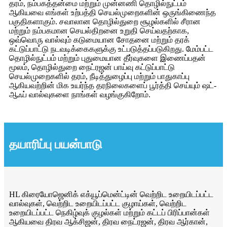
தரம், நம்பகத்தன்மை மற்றும் முன்னணி தொழில்நுட்பம்
ஆகியவை எங்கள் உற்பத்தி செயல்முறைகளின் ஒருங்கிணைந்த
பகுதிகளாகும். சவாலான தொழில்துறை சூழல்களில் சீரான
மற்றும் நம்பகமான செயல்திறனை உறுதி செய்வதற்காக,
ஒவ்வொரு வால்வும் கடுமையான சோதனை மற்றும் தரக்
கட்டுப்பாட்டு நடவடிக்கைகளுக்கு உட்படுத்தப்படுகிறது. மேம்பட்ட
தொழில்நுட்பம் மற்றும் புதுமையான தீர்வுகளை இணைப்பதன்
மூலம், தொழில்துறை நைட்ரஜன் பாய்வு கட்டுப்பாட்டு
செயல்முறைகளில் தரம், நீடித்துழைப்பு மற்றும் பாதுகாப்பு
ஆகியவற்றின் மிக உயர்ந்த தரநிலைகளைப் பூர்த்தி செய்யும் ஷட்-
ஆஃப் வால்வுகளை நாங்கள் வழங்குகிறோம்.
தயாரிப்பு பயன்பாடு
HL கிரையோஜெனிக் எக்யூப்மென்ட்டின் வெற்றிட உறையிடப்பட்ட
வால்வுகள், வெற்றிட உறையிடப்பட்ட குழாய்கள், வெற்றிட
உறையிடப்பட்ட நெகிழ்வுக் குழல்கள் மற்றும் கட்டப் பிரிப்பான்கள்
ஆகியவை திரவ ஆக்சிஜன், திரவ நைட்ரஜன், திரவ ஆர்கான்,