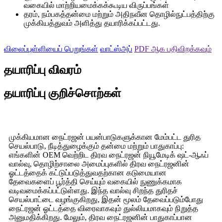
வகையில் மாற்றியமைக்கக்கூடிய விருப்பங்கள்
தரம், நம்பகத்தன்மை மற்றும் அதிநவீன தொழில்நுட்பத்திற்கு
முக்கியத்துவம் அளித்து தயாரிக்கப்பட்டது.
விலைப்புள்ளியைப் பெறுங்கள்
வாட்ஸ்அப்
PDF ஆக பதிவிறக்கவும்
தயாரிப்பு விவரம்
தயாரிப்பு குறிச்சொற்கள்
முக்கியமான நைட்ரஜன் பயன்பாடுகளுக்கான மேம்பட்ட துரித
செயல்பாடு, நீடித்துழைக்கும் தன்மை மற்றும் பாதுகாப்பு:
எங்களின் OEM வெற்றிட திரவ நைட்ரஜன் நியூமேடிக் ஷட்-ஆஃப்
வால்வு, தொழிற்சாலை அமைப்புகளில் திரவ நைட்ரஜனின்
ஓட்டத்தைக் கட்டுப்படுத்துவதற்கான கடுமையான
தேவைகளைப் பூர்த்தி செய்யும் வகையில் நுணுக்கமாக
வடிவமைக்கப்பட்டுள்ளது. இந்த வால்வு சிறந்த துரிதச்
செயல்பாட்டை வழங்குகிறது, இதன் மூலம் தேவைப்படும்போது
நைட்ரஜன் ஓட்டத்தை விரைவாகவும் துல்லியமாகவும் நிறுத்த
அனுமதிக்கிறது. மேலும், திரவ நைட்ரஜனின் பாதுகாப்பான