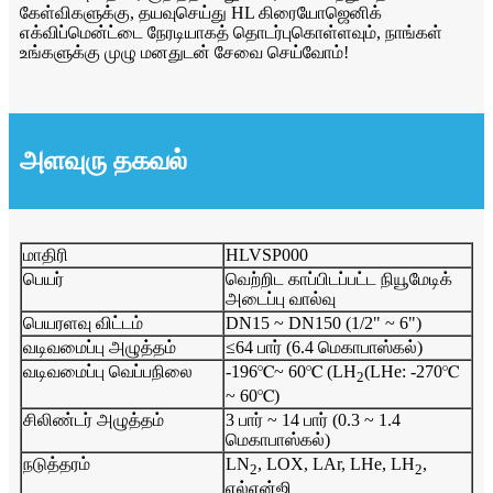
கேள்விகளுக்கு, தயவுசெய்து HL கிரையோஜெனிக்
எக்விப்மென்ட்டை நேரடியாகத் தொடர்புகொள்ளவும், நாங்கள்
உங்களுக்கு முழு மனதுடன் சேவை செய்வோம்!
அளவுரு தகவல்
மாதிரி
HLVSP000
பெயர்
வெற்றிட காப்பிடப்பட்ட நியூமேடிக்
அடைப்பு வால்வு
பெயரளவு விட்டம்
DN15 ~ DN150 (1/2" ~ 6")
வடிவமைப்பு அழுத்தம்
≤64 பார் (6.4 மெகாபாஸ்கல்)
வடிவமைப்பு வெப்பநிலை
-196℃~ 60℃ (LH
(LHe: -270℃
2
~ 60℃)
சிலிண்டர் அழுத்தம்
3 பார் ~ 14 பார் (0.3 ~ 1.4
மெகாபாஸ்கல்)
நடுத்தரம்
LN
, LOX, LAr, LHe, LH
,
2
2
எல்என்ஜி