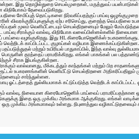
ன்றன. இது தொழில்துறை செயல்முறைகள், மருத்துவப் பயன்பாடுகள் ம
 விநியோகம் தேவைப்படுகிறது.
்பநிலை சேமிப்புத் தொட்டிகளை நிர்வகிப்பதற்குப் பாய்வு ஒழுங்குமு
ிவரக்குறிப்புகளுக்கு ஏற்ப சரிசெய்து, குறைந்த வெப்பநிலை உபகர
ேர்ப்பதன் மூலம் வெளியீட்டையும் செயல்திறனையும் மேலும் மேம்படுத்தல
்ட பாய்வு சீராக்கும் வால்வு, விநியோக வலைப்பின்னல்களில் நிலையான 
ாயுப் பாய்வை வழங்குகிறது. இது HL கிரையோஜெனிக்ஸ் உபகரணங்கள
் வெற்றிடக் காப்பிடப்பட்ட குழாய்கள் வழியாக இணைக்கப்படுகின்றன.
தப்படுத்துதல் மற்றும் உயிரியல் பாதுகாப்பில், இந்த வால்வு துல்லிய
 பொருளின் தரத்தைப் பராமரிக்கிறது. எங்கள் பாகங்கள் பல பத்தாண்டு
ற்குச் சீராக இயங்குகின்றன.
ு சீராக்கும் வால்வானது, மீக்கடத்தும் காந்தங்கள் மற்றும் பிற சாதனங்
ூட்டல் உபகரணங்களின் வெளியீட்டு செயல்திறனை அதிகரிப்பதிலும் முக
திறனையும் சார்ந்துள்ளன.
ு ஓட்டத்தைத் துல்லியமாகக் கட்டுப்படுத்த வெற்றிடக் காப்பிடப்பட்ட 
்கும் வால்வு, நிலையான கிரையோஜெனிக் பாய்வைப் பராமரிப்பதற்கான ஒரு
ுகளுக்கு இதை ஒரு முக்கிய அங்கமாக ஆக்குகிறது. எங்கள் வாடிக்
ு முக்கிய அங்கமாகவும் உள்ளது. நிபுணத்துவ வழிகாட்டுதலையும் ச