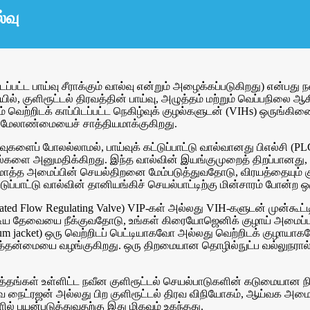
்வு
ையிடப்பட்ட பாய்வு சீராக்கும் வால்வு என்றும் அழைக்கப்படுகிறது) என்ப
, குளிரூட்டல் திரவத்தின் பாய்வு, அழுத்தம் மற்றும் வெப்பநிலை ஆக
ற்றும் வெற்றிடக் காப்பிடப்பட்ட நெகிழ்வுக் குழல்களுடன் (VIHs) ஒரு
வ மேலாண்மையைச் சாத்தியமாக்குகிறது.
ால்வுகளைப் போலல்லாமல், பாய்வுக் கட்டுப்பாட்டு வால்வானது பிஎல்சி
்களை அனுமதிக்கிறது. இந்த வால்வின் இயங்குமுறைத் திறப்பானது, V
டுமொத்த அமைப்பின் செயல்திறனை மேம்படுத்துவதோடு, விரயத்தையும் குற
்டுப்பாட்டு வால்வின் தானியங்கிச் செயல்பாட்டிற்கு மின்சாரம் போன்ற 
nsulated Flow Regulating Valve) VIP-கள் அல்லது VIH-களுடன் முன்கூட
ண்டிய தேவையை நீக்குவதோடு, உங்கள் கிரையோஜெனிக் குழாய் அமைப்பு
jacket) ஒரு வெற்றிடப் பெட்டியாகவோ அல்லது வெற்றிடக் குழாயாகவோ
ுத்தன்மையை வழங்குகிறது. ஒரு திறமையான தொழில்நுட்ப வல்லுநரால் 
அழுத்தங்கள் உள்ளிட்ட நவீன குளிரூட்டல் செயல்பாடுகளின் கடுமையா
வ நைட்ரஜன் அல்லது பிற குளிரூட்டல் திரவ விநியோகம், ஆய்வக அமைப்
் பயன்படுத்துவதற்கு இது மிகவும் உகந்தது.