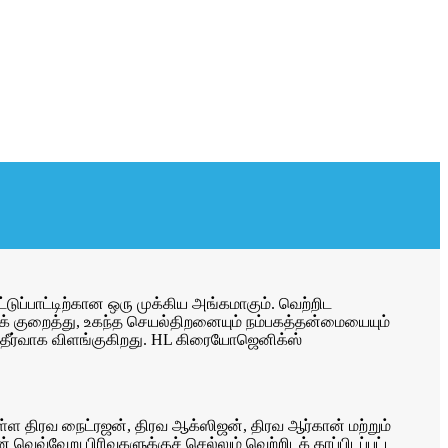
்டுப்பாட்டிற்கான ஒரு முக்கிய அங்கமாகும். வெற்றிட
வைக் குறைத்து, உகந்த செயல்திறனையும் நம்பகத்தன்மையையும்
த தீர்வாக விளங்குகிறது. HL கிரையோஜெனிக்ஸ்
உள்ள திரவ நைட்ரஜன், திரவ ஆக்ஸிஜன், திரவ ஆர்கான் மற்றும்
வெவ்வேறு பிரிவுகளுக்குச் செல்லும் வெற்றிடக் காப்பிடப்பட்ட