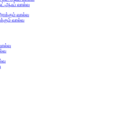
ட்-ஆஃப் வால்வு
கும் வால்வு
்வு
ு