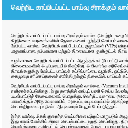
வெற்றிட காப்பிடப்பட்ட பாய்வு சீராக்கும் வால
வெற்றிடக் காப்பிடப்பட்ட பாய்வு சீராக்கும் வால்வு (வெற்றிட உற
கீழ்நிலை உபகரணங்களின் தேவைகளைப் பூர்த்தி செய்யும் வகையில்
மேம்பட்ட வால்வு, வெற்றிடக் காப்பிடப்பட்ட குழாய்கள் (VIPs) ம
பாதுகாப்பான, நம்பகமான மற்றும் திறமையான குளிரூட்டல் திர
வழக்கமான வெற்றிடக் காப்பிடப்பட்ட அழுத்தக் கட்டுப்பாட்டு வ
நிலைமைகளின் அடிப்படையில் நிகழ்நேர, அறிவார்ந்த சரிசெய்தல
திரவங்களுக்கு மேம்பட்ட பாய்வுக் கட்டுப்பாட்டை வழங்கி, ஒட்
கைமுறை சரிசெய்தலைச் சார்ந்திருக்கும் நிலையில், பாய்வுக் கட
வெற்றிடக் காப்பிடப்பட்ட பாய்வு சீராக்கும் வால்வை (Vacuum I
எளிதாக்கப்படுகிறது. இது தளத்தில் காப்புப் பணி செய்ய வே
பயன்பாட்டுத் தேவைகளைப் பொறுத்து, வெற்றிட உறையை (vacuum 
பராமரிக்கும் அதே வேளையில், அமைப்பு வடிவமைப்பில் நெகிழ்வ
செயல்திறனையும் நீண்ட ஆயுளையும் மேலும் மேம்படுத்தும்.
இந்த வால்வு, மிகக் குறைந்த வெப்பநிலை மற்றும் மாறுபடும் 
இது காலப்போக்கில் சீரான செயல்பாட்டை உறுதி செய்கிறது. திர
தொழில்துறை குளிரூட்டல் செயல்முறைகள் போன்ற பயன்பாடுகளில