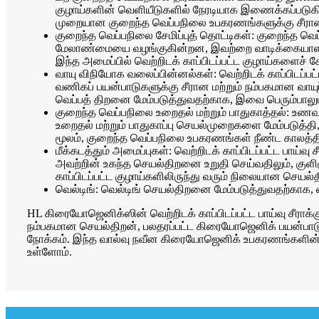
குழாய்களின் வெளியீடுகளில் நேரடியாக இணைக்கப்படுகி
முறையான குறைந்த வெப்பநிலை உபகரணங்களுக்கு சீரான
குறைந்த வெப்பநிலை சேமிப்புத் தொட்டிகள்: குறைந்த வெப
மேலாண்மையை வழங்குகின்றன, இவற்றை வாடிக்கையாளரின் வ
இந்த அமைப்பில் வெற்றிடக் காப்பிடப்பட்ட குழாய்களைச் ச
வாயு விநியோக வலைப்பின்னல்கள்: வெற்றிடக் காப்பிடப்பட
வணிகப் பயன்பாடுகளுக்கு சீரான மற்றும் நம்பகமான வ
வெப்பத் திறனை மேம்படுத்துவதற்காக, இவை பெரும்பாலும
குறைந்த வெப்பநிலை உறைதல் மற்றும் பாதுகாத்தல்: உணவு ப
உறைதல் மற்றும் பாதுகாப்பு செயல்முறைகளை மேம்படுத்தி,
மூலம், குறைந்த வெப்பநிலை உபகரணங்கள் நீண்ட காலத்தி
மீக்கடத்தும் அமைப்புகள்: வெற்றிடக் காப்பிடப்பட்ட பாய்வ
அவற்றின் உகந்த செயல்திறனை உறுதி செய்வதிலும், குளிர
காப்பிடப்பட்ட குழாய்களிலிருந்து வரும் நிலையான செயல்
வெல்டிங்: வெல்டிங் செயல்திறனை மேம்படுத்துவதற்காக, வாய
HL கிரையோஜெனிக்ஸின் வெற்றிடக் காப்பிடப்பட்ட பாய்வு சீராக
நம்பகமான செயல்திறன், பலதரப்பட்ட கிரையோஜெனிக் பயன்பாட
நோக்கம். இந்த வால்வு நவீன கிரையோஜெனிக் உபகரணங்களின் ஒர
உள்ளோம்.