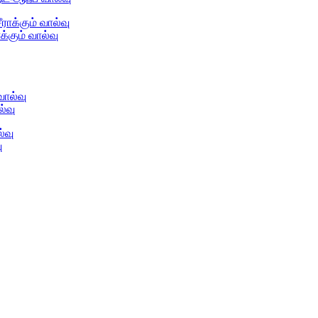
கும் வால்வு
்வு
ு