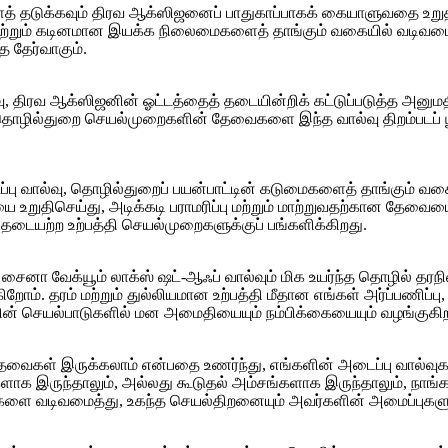
த் தடுக்கவும் திரவ ஆக்ஸிஜனைப் பாதுகாப்பாகக் கையாளுவதை உறுதி 
மற்றும் கடினமான இயக்க நிலைமைகளைத் தாங்கும் வகையில் வடிவமைக்
த தேர்வாகும்.
திரவ ஆக்ஸிஜனின் ஓட்டத்தைத் தடையின்றிக் கட்டுப்படுத்த அனுமத
தொழில்துறை செயல்முறைகளின் தேவைகளை இந்த வால்வு திறம்படப் பூர
்பு வால்வு, தொழில்துறைப் பயன்பாட்டின் கடுமைகளைத் தாங்கும் வக
ையை உறுதிசெய்து, அடிக்கடி பராமரிப்பு மற்றும் மாற்றுவதற்கான தே
, தடையற்ற உற்பத்தி செயல்முறைகளுக்குப் பங்களிக்கிறது.
 சைனா வேக்யூம் லாக்ஸ் ஷட்-ஆஃப் வால்வும் மிக உயர்ந்த தொழில் தர
ம். தரம் மற்றும் துல்லியமான உற்பத்தி மீதான எங்கள் அர்ப்பணிப்பு,
ளின் செயல்பாடுகளில் மன அமைதியையும் நம்பிக்கையையும் வழங்குகிற
ைகள் இருக்கலாம் என்பதை உணர்ந்து, எங்களின் அடைப்பு வால்வுகளு
களாக இருந்தாலும், அல்லது கூடுதல் அம்சங்களாக இருந்தாலும், நாங்
ுகளை வடிவமைத்து, உகந்த செயல்திறனையும் அவர்களின் அமைப்புகளு