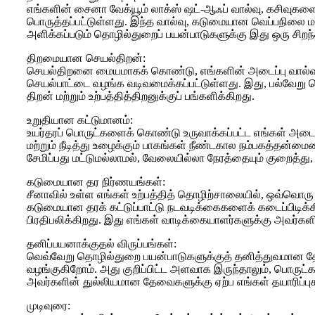
எங்களின் சைனா வேக்யூம் லாக்ஸ் ஷட்-ஆஃப் வால்வு, கசிவுகளை
பொருத்தப்பட்டுள்ளது. இந்த வால்வு, கடுமையான வெப்பநிலை 
அளிக்கப்படும் தொழில்துறைப் பயன்பாடுகளுக்கு இது ஒரு சிறந்
திறமையான செயல்திறன்:
செயல்திறனை மையமாகக் கொண்டு, எங்களின் அடைப்பு வால்வு, 
செயல்பாட்டை வழங்க வடிவமைக்கப்பட்டுள்ளது. இது, பல்வேறு 
திறன் மற்றும் உற்பத்தித்திறனுக்குப் பங்களிக்கிறது.
உறுதியான கட்டுமானம்:
உயர்தரப் பொருட்களைக் கொண்டு உருவாக்கப்பட்ட எங்கள் அடைப
மற்றும் நீடித்து உழைக்கும் பாகங்கள் நீண்டகால நம்பகத்தன்ம
சேமிப்பது மட்டுமல்லாமல், வேலையில்லா நேரத்தையும் குறைத்து
கடுமையான தர நிர்ணயங்கள்:
சீனாவில் உள்ள எங்கள் உற்பத்தித் தொழிற்சாலையில், ஒவ்வொரு
கடுமையான தரக் கட்டுப்பாட்டு நடவடிக்கைகளைக் கடைப்பிடிக்கிறோ
பிரதிபலிக்கிறது. இது எங்கள் வாடிக்கையாளர்களுக்கு அவர்க
தனிப்பயனாக்குதல் விருப்பங்கள்:
வெவ்வேறு தொழில்துறை பயன்பாடுகளுக்குத் தனித்துவமான தேவ
வழங்குகிறோம். அது குறிப்பிட்ட அளவாக இருந்தாலும், பொருட்
அவர்களின் துல்லியமான தேவைகளுக்கு ஏற்ப எங்கள் தயாரிப்ப
முடிவுரை: