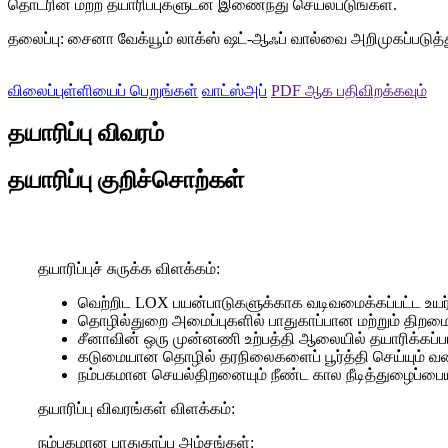
தொடரின் மற்ற தயாரிப்புகளுடன் இணைந்து செயல்படுங்கள்.
தலைப்பு: சைனா வேக்யூம் லாக்ஸ் ஷட்-ஆஃப் வால்வை அறிமுகப்படுத்து
விலைப்புள்ளியைப் பெறுங்கள்
வாட்ஸ்அப்
PDF ஆக பதிவிறக்கவும்
தயாரிப்பு விவரம்
தயாரிப்பு குறிச்சொற்கள்
தயாரிப்புச் சுருக்க விளக்கம்:
வெற்றிட LOX பயன்பாடுகளுக்காக வடிவமைக்கப்பட்ட உயர்
தொழில்துறை அமைப்புகளில் பாதுகாப்பான மற்றும் திறம
சீனாவின் ஒரு முன்னணி உற்பத்தி ஆலையில் தயாரிக்கப்ப
கடுமையான தொழில் தரநிலைகளைப் பூர்த்தி செய்யும் வக
நம்பகமான செயல்திறனையும் நீண்ட கால நீடித்துழைப்பைய
தயாரிப்பு விவரங்கள் விளக்கம்:
நம்பகமான பாதுகாப்பு அம்சங்கள்: