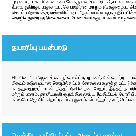
முடிவாக, எங்களின் சைனா வேக்யூம் லாக்ஸ் ஷட்-ஆஃப் வால்வு
விளங்குகிறது. பாதுகாப்பு, செயல்திறன் மற்றும் நீடித்துழைப
செயல்பாடுகளுக்கு எங்களின் ஷட்-ஆஃப் வால்வு ஒரு மதிப்புமிக்
தொழில்துறை தரநிலைகளைப் பேணிக்காத்து, எங்கள் வாடிக்கையா
தயாரிப்பு பயன்பாடு
HL கிரையோஜெனிக் எக்யூப்மென்ட் நிறுவனத்தின் வெற்றிட வால்வு,
மிகவும் கடுமையான தொழில்நுட்பச் சோதனைகளுக்கு உட்படுத்தப
கடத்துவதற்குப் பயன்படுத்தப்படுகின்றன. மேலும், இந்தத் தயாரிப்ப
மற்றும் பானம், தானியங்கி ஒருங்கிணைப்பு, வேதியியல் பொறியி
கிரையோஜெனிக் தொட்டிகள், டியூவார்கள் மற்றும் குளிர்பெட்
வெற்றிட காப்பிடப்பட்ட அடைப்பு வால்வு